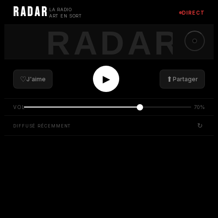
RADAR
LA RADIO
DIRECT
ART EN SORT
▶
♡
⬆
J'aime
Partager
VOL
70
%
↻
DIFFUSÉ RÉCEMMENT